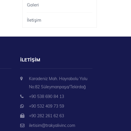
Galeri
İletişim
İLETIŞIM
Karadeniz Mah. Hayrabolu Yolu
No:82 Süleymanpaşa/Tekirdağ
+90 538 690 84 13
+90 532 409 73 59
+90 282 261 62 63
iletisim@trakyalivinc.com