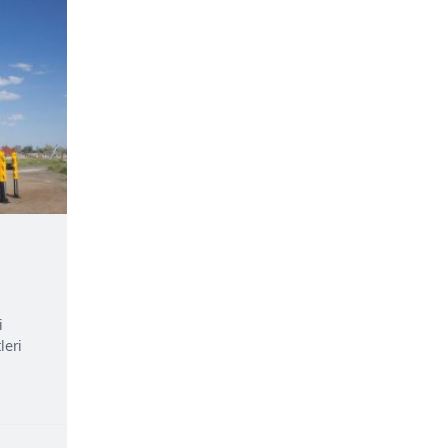
i
leri