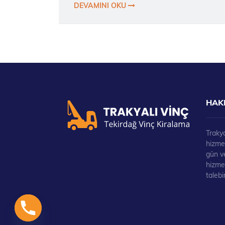
DEVAMINI OKU
HAK
Trakya
hizmet
gün ve
hizmet
talebi