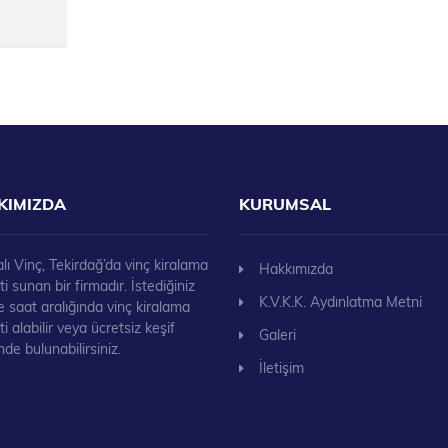
KIMIZDA
KURUMSAL
lı Vinç, Tekirdağ’da vinç kiralama
Hakkımızda
i sunan bir firmadır. İstediğiniz
K.V.K.K. Aydınlatma Metni
 saat aralığında vinç kiralama
i alabilir veya ücretsiz keşif
Galeri
nde bulunabilirsiniz.
İletişim