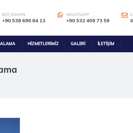
BIZI ARAYIN
WHATSAPP
E
+90 538 690 84 13
+90 532 409 73 59
i
RALAMA
HIZMETLERIMIZ
GALERI
İLETIŞIM
lama