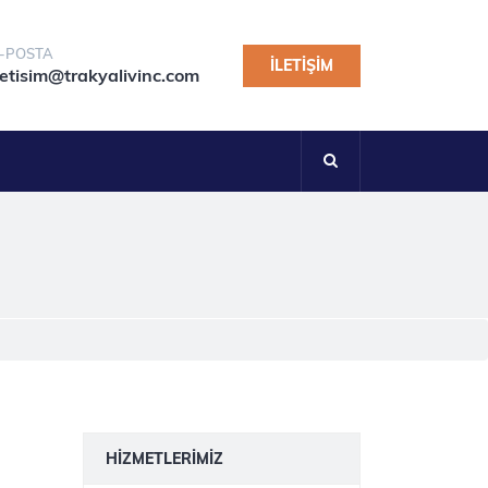
-POSTA
İLETIŞIM
letisim@trakyalivinc.com
HIZMETLERIMIZ